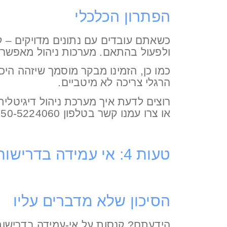
הפתרון הכלכלי
כשאתם עובדים עם נתונים מדויקים – ק
ולפעול בהתאם. מערכות ניהול מאפשרו
כמו כן, הזמינו מבקר מוסמך שיזהה היכן
הרגלי צריכה לא מיטביים.
רוצים לדעת איך מערכת ניהול דיגיטלי
או צרו עמנו קשר בטלפון 050-5224060 או במייל office@paiapp.co.il
טעות 4: אי עמידה בדרישות רגולטוריות
הסיכון שלא מדברים עליו
הידעתם? קנסות על אי-עמידה בדרישות 