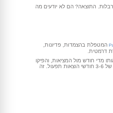
בלות. התוצאה? הם לא יודעים מה
המטפלת בהצמדות, פדיונות,
ת דרמטית.
תו מדי חודש מול המציאות, והפיקו
דוחות P&L (רווח והפסד) חודשיים – זה המינימום לניהול תקין. בנוסף, שמרו על קרן רזרבה של 3-6 חודשי הוצאות תפעול. זה